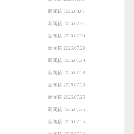
新闻稿
2026.08.01
新闻稿
2026.07.31
新闻稿
2026.07.30
新闻稿
2026.07.29
新闻稿
2026.07.28
新闻稿
2026.07.28
新闻稿
2026.07.28
新闻稿
2026.07.25
新闻稿
2026.07.25
新闻稿
2026.07.25
新闻稿
2026.07.24