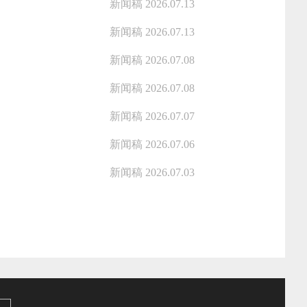
新闻稿
2026.07.13
新闻稿
2026.07.13
新闻稿
2026.07.08
新闻稿
2026.07.08
新闻稿
2026.07.07
新闻稿
2026.07.06
新闻稿
2026.07.03