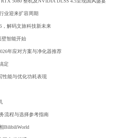
X 5080 整机及NVIDIA DLSS 4.5呈现国风盛宴
销行业迎来扩容周期
026，解码文旅科技新未来
从面壁智能开始
026年应对方案与净化器推荐
搞定
读写性能与优化功耗表现
机
服务流程与选择参考指南
ibiliWorld