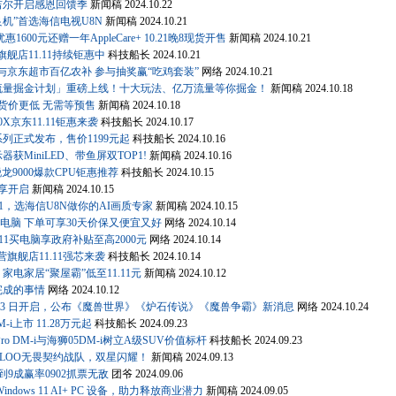
吉尔开启感恩回馈季
新闻稿
2024.10.22
良机”首选海信电视U8N
新闻稿
2024.10.21
高优惠1600元还赠一年AppleCare+ 10.21晚8现货开售
新闻稿
2024.10.21
舰店11.11持续钜惠中
科技船长
2024.10.21
补贴与京东超市百亿农补 参与抽奖赢“吃鸡套装”
网络
2024.10.21
流量掘金计划」重磅上线！十大玩法、亿万流量等你掘金！
新闻稿
2024.10.18
现货价更低 无需等预售
新闻稿
2024.10.18
0X京东11.11钜惠来袭
科技船长
2024.10.17
系列正式发布，售价1199元起
科技船长
2024.10.16
获MiniLED、带鱼屏双TOP1!
新闻稿
2024.10.16
锐龙9000爆款CPU钜惠推荐
科技船长
2024.10.15
惠享开启
新闻稿
2024.10.15
1，选海信U8N做你的AI画质专家
新闻稿
2024.10.15
11买电脑 下单可享30天价保又便宜又好
网络
2024.10.14
.11买电脑享政府补贴至高2000元
网络
2024.10.14
旗舰店11.11强芯来袭
科技船长
2024.10.14
 家电家居“聚屋霸”低至11.11元
新闻稿
2024.10.12
完成的事情
网络
2024.10.12
 月 13 日开启，公布《魔兽世界》《炉石传说》《魔兽争霸》新消息
网络
2024.10.24
i上市 11.28万元起
科技船长
2024.09.23
o DM-i与海狮05DM-i树立A级SUV价值标杆
科技船长
2024.09.23
TYLOO无畏契约战队，双星闪耀！
新闻稿
2024.09.13
9成赢率0902抓票无敌
团爷
2024.09.06
 Windows 11 AI+ PC 设备，助力释放商业潜力
新闻稿
2024.09.05