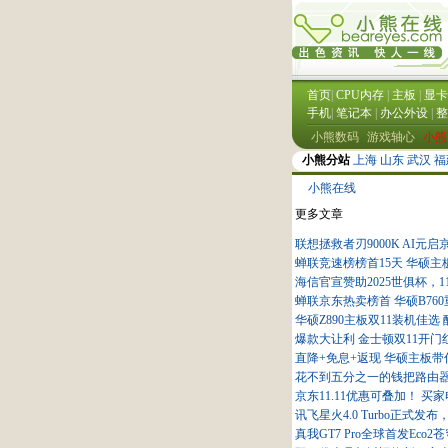
小熊在线
更多文章
联想拯救者刃9000K AI元启京
蝉联竞速榜榜首15天 华硕主
海信官宣赞助2025世俱杯，1
蝉联京东热卖榜首 华硕B760
华硕Z890主板双11装机佳选 
爆款大让利 金士顿双11开
直降+免息+返现 华硕主板带你
花不到五分之一的钱把路由器
京东11.11优惠可叠加！ 
讯飞星火4.0 Turbo正
真我GT7 Pro全球首发Eco2