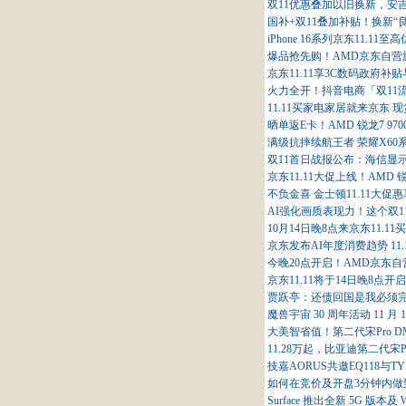
双11优惠叠加以旧换新，安
国补+双11叠加补贴！换新“
iPhone 16系列京东11.11至
爆品抢先购！AMD京东自营旗
京东11.11享3C数码政府
火力全开！抖音电商「双11
11.11买家电家居就来京东 
晒单返E卡！AMD 锐龙7 970
满级抗摔续航王者 荣耀X60
双11首日战报公布：海信显示器
京东11.11大促上线！AMD 
不负金喜 金士顿11.11大促
AI强化画质表现力！这个双1
10月14日晚8点来京东11.
京东发布AI年度消费趋势 11
今晚20点开启！AMD京东自营
京东11.11将于14日晚8点开启
贾跃亭：还债回国是我必须
魔兽宇宙 30 周年活动 11
大美智省值！第二代宋Pro DM-
11.28万起，比亚迪第二代宋Pr
技嘉AORUS共邀EQ118与
如何在竞价及开盘3分钟内做到
Surface 推出全新 5G 版本及