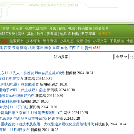
东11.11先人一步首发 Plus会员立减400元
新闻稿
2024.10.31
板双11彰显实力
新闻稿
2024.10.31
10吋AI电视引领智能观赛
新闻稿
2024.10.31
重炮手WIFI二代主板双11必选
新闻稿
2024.10.30
酷睿Ultra处理器好拍档
新闻稿
2024.10.30
门红福利免费抽
新闻稿
2024.10.30
玩转11.11开门红
新闻稿
2024.10.30
网购回家？京东11.11被消费者玩明白了
网络
2024.10.29
买家电家居闪电新品享双重补贴7折起
新闻稿
2024.10.28
式发布，重磅首发11项技术及应用，大模型迎来规模化应用落地时代
科技船长
2024.10.24
苍穹屏，11月4日发布
新闻稿
2024.10.23